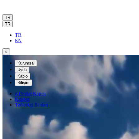
TR
TR
TR
EN
Kurumsal
Uydu
Kablo
Bilişim
e-Devlet Kapısı
Kariyer
Tedarikçi İlanları