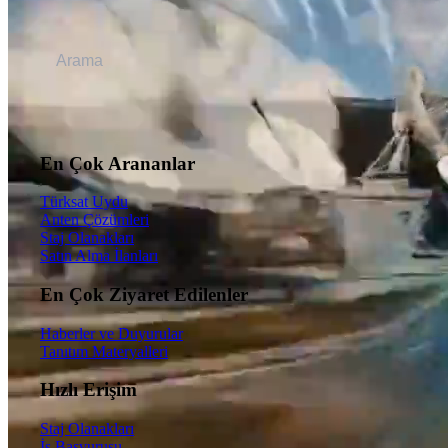
En Çok Arananlar
Türksat Uydu
Anten Çözümleri
Staj Olanakları
Satın Alma İlanları
En Çok Ziyaret Edilenler
Haberler ve Duyurular
Tanıtım Materyalleri
Hızlı Erişim
Staj Olanakları
İş Başvurusu