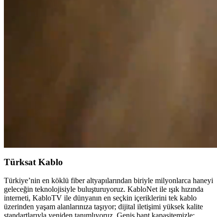
Türksat Kablo
Türkiye’nin en köklü fiber altyapılarından biriyle milyonlarca haneyi
geleceğin teknolojisiyle buluşturuyoruz. KabloNet ile ışık hızında
interneti, KabloTV ile dünyanın en seçkin içeriklerini tek kablo
üzerinden yaşam alanlarınıza taşıyor; dijital iletişimi yüksek kalite
standartlarıyla yeniden tanımlıyoruz. Geniş bant kapasitemizle;