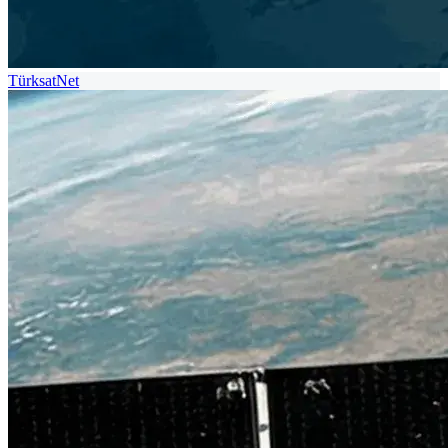
TürksatNet