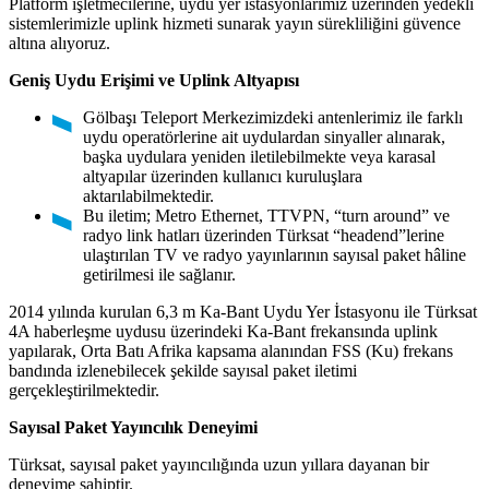
Platform işletmecilerine, uydu yer istasyonlarımız üzerinden yedekli
sistemlerimizle uplink hizmeti sunarak yayın sürekliliğini güvence
altına alıyoruz.
Geniş Uydu Erişimi ve Uplink Altyapısı
Gölbaşı Teleport Merkezimizdeki antenlerimiz ile farklı
uydu operatörlerine ait uydulardan sinyaller alınarak,
başka uydulara yeniden iletilebilmekte veya karasal
altyapılar üzerinden kullanıcı kuruluşlara
aktarılabilmektedir.
Bu iletim; Metro Ethernet, TTVPN, “turn around” ve
radyo link hatları üzerinden Türksat “headend”lerine
ulaştırılan TV ve radyo yayınlarının sayısal paket hâline
getirilmesi ile sağlanır.
2014 yılında kurulan 6,3 m Ka-Bant Uydu Yer İstasyonu ile Türksat
4A haberleşme uydusu üzerindeki Ka-Bant frekansında uplink
yapılarak, Orta Batı Afrika kapsama alanından FSS (Ku) frekans
bandında izlenebilecek şekilde sayısal paket iletimi
gerçekleştirilmektedir.
Sayısal Paket Yayıncılık Deneyimi
Türksat, sayısal paket yayıncılığında uzun yıllara dayanan bir
deneyime sahiptir.