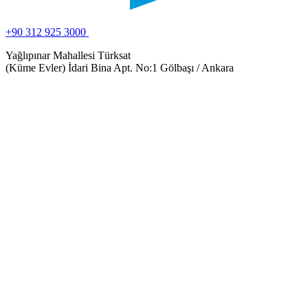
+90 312 925 3000
Yağlıpınar Mahallesi Türksat
(Küme Evler) İdari Bina Apt. No:1 Gölbaşı / Ankara
Çerez Tercihlerini Yönet
Çerez tercihlerinizi aşağıdan yönetebilirsiniz. Zorunlu çerezler her zaman 
Zorunlu Çerezler
Bu çerezler web sitesinin çalışması için zorunludur ve kapatılamaz. Ge
gizlilik tercihleriniz, oturum açma veya formlar gibi hizmetlere yöneli
yanıt olarak ayarlanır.
Çerez detayları (2)