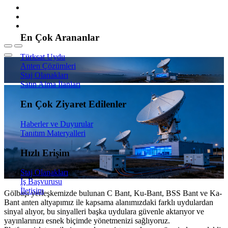
En Çok Arananlar
Türksat Uydu
Anten Çözümleri
Staj Olanakları
Satın Alma İlanları
En Çok Ziyaret Edilenler
Haberler ve Duyurular
Tanıtım Materyalleri
Hızlı Erişim
Staj Olanakları
İş Başvurusu
İletişim
Gölbaşı yerleşkemizde bulunan C Bant, Ku-Bant, BSS Bant ve Ka-
Bant anten altyapımız ile kapsama alanımızdaki farklı uydulardan
sinyal alıyor, bu sinyalleri başka uydulara güvenle aktarıyor ve
yayınlarınızı esnek biçimde yönetmenizi sağlıyoruz.