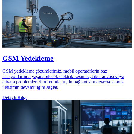
GSM Yedekleme
GSM yedekleme çözümlerimiz, mobil operatörlerin baz
istasyonlarında yaşanabilecek elektrik kesintisi, fiber arızası veya
altyapı problemleri durumunda, uydu bağlantısını devreye alarak
iletişimin devamlılığını sağlar.
Detaylı Bilgi