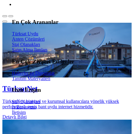
En Çok Arananlar
Türksat Uydu
Anten Çözümleri
Staj Olanakları
Satın Alma İlanları
En Çok Ziyaret Edilenler
Haberler ve Duyurular
Tanıtım Materyalleri
TürksatNet
Hızlı Erişim
TürksatNet, bireysel ve kurumsal kullanıcılara yönelik yüksek
Staj Olanakları
performanslı geniş bant uydu internet hizmetidir.
İş Başvurusu
İletişim
Detaylı Bilgi