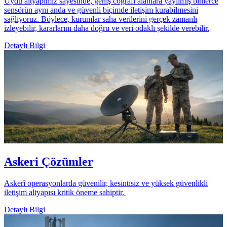
Uydu altyapımız sayesinde, geniş coğrafi alanlara yayılmış binlerce
sensörün aynı anda ve güvenli biçimde iletişim kurabilmesini
sağlıyoruz. Böylece, kurumlar saha verilerini gerçek zamanlı
izleyebilir, kararlarını daha doğru ve veri odaklı şekilde verebilir.
Detaylı Bilgi
Askeri Çözümler
Askerî operasyonlarda güvenilir, kesintisiz ve yüksek güvenlikli
iletişim altyapısı kritik öneme sahiptir.
Detaylı Bilgi