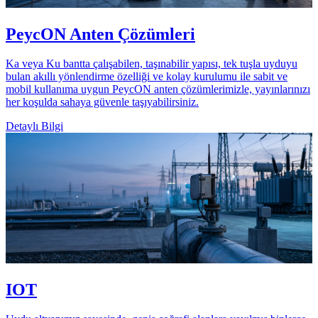
PeycON Anten Çözümleri
Ka veya Ku bantta çalışabilen, taşınabilir yapısı, tek tuşla uyduyu
bulan akıllı yönlendirme özelliği ve kolay kurulumu ile sabit ve
mobil kullanıma uygun PeycON anten çözümlerimizle, yayınlarınızı
her koşulda sahaya güvenle taşıyabilirsiniz.
Detaylı Bilgi
IOT