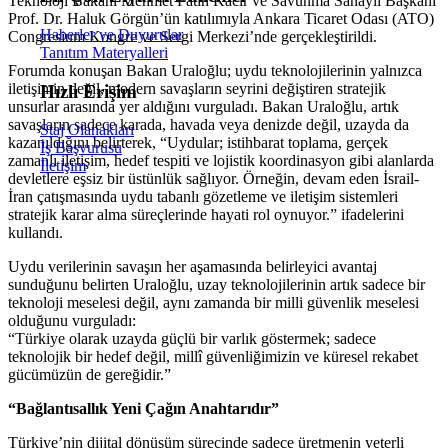
Teknoloji Bakanı Mehmet Fatih Kacır ve Savunma Sanayii Başkanı
Prof. Dr. Haluk Görgün’ün katılımıyla Ankara Ticaret Odası (ATO)
Haberler ve Duyurular
Congresium Kongre ve Sergi Merkezi’nde gerçekleştirildi.
Tanıtım Materyalleri
Forumda konuşan Bakan Uraloğlu; uydu teknolojilerinin yalnızca
iletişimin değil, modern savaşların seyrini değiştiren stratejik
Hızlı Erişim
unsurlar arasında yer aldığını vurguladı. Bakan Uraloğlu, artık
savaşların sadece karada, havada veya denizde değil, uzayda da
Staj Olanakları
kazanıldığını belirterek, “Uydular; istihbarat toplama, gerçek
İş Başvurusu
zamanlı iletişim, hedef tespiti ve lojistik koordinasyon gibi alanlarda
İletişim
devletlere eşsiz bir üstünlük sağlıyor. Örneğin, devam eden İsrail-
İran çatışmasında uydu tabanlı gözetleme ve iletişim sistemleri
stratejik karar alma süreçlerinde hayati rol oynuyor.” ifadelerini
kullandı.
Uydu verilerinin savaşın her aşamasında belirleyici avantaj
sunduğunu belirten Uraloğlu, uzay teknolojilerinin artık sadece bir
teknoloji meselesi değil, aynı zamanda bir milli güvenlik meselesi
olduğunu vurguladı:
“Türkiye olarak uzayda güçlü bir varlık göstermek; sadece
teknolojik bir hedef değil, millî güvenliğimizin ve küresel rekabet
gücümüzün de gereğidir.”
“Bağlantısallık Yeni Çağın Anahtarıdır”
Türkiye’nin dijital dönüşüm sürecinde sadece üretmenin yeterli