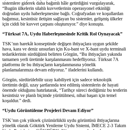
sistemlere giderek daha bağımlı hâle getirdiğini vurgulayarak,
“Bugün ülkelerin silahlı kuvvetlerinin operasyonel etkinliği
doğrudan uydu haberleşmesine bağlı. Coğrafyadan ve koşullardan
bağımsız, kesintisiz iletişim sağlayan bu sistemler, gelişmiş ülkeler
için ciddi bir kuvvet çarpanı oluşturuyor.” diye konuştu.
“Türksat 7A, Uydu Haberleşmesinde Kritik Rol Oynayacak”
TSK’nın harekât konseptinde değişen ihtiyaçlara uygun şekilde
hava, kara ve deniz unsurları için Ku-bant ve X-bant uydu terminali
tedariklerinin sürdüğünü belirten Görgün, “Bu ihtiyaçları yakında
tamamen yerli üretimle karşılanmasını hedefliyoruz. Türksat 7A
platformu ile bu ihtiyaçların karşılanmasına yönelik
planlamalarımıza devam ediyoruz.” ifadelerini kullandı.
Görgün, sürdürülebilir uzay kabiliyeti için sadece teknolojik
üretimin değil, uzay şartlarında test edilmiş sistemlerin de hayati
önemde olduğunu hatırlatarak, “Tarihçe süreci dediğimiz bu testlerin
kesintisiz ve planlı biçimde yürütülmesi, nihai başarı için temel
koşuldur.” dedi.
“Uydu Görüntüleme Projeleri Devam Ediyor”
TSK’nın çok yüksek çözünürlüklü uydu görüntüsü ihtiyaçlarına
yönelik olarak Göktürk Yenileme Uydu Sistemi, İMECE 2-3 Takım