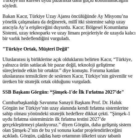
Türkiye'nin küresel uydu pazarında daha güçlü konumlanacağını
söyledi.
Bakan Kacır, Türkiye Uzay Ajansı öncülüğünde Ay Misyonu’na
yönelik çalışmalara da değinerek, millî itki sistemine sahip uzay
aracıyla Ay’a erişileceğini duyurdu. Kacır; Bölgesel Konumlama
Sistemi, uzay teknoparkı ve uzay limanı projeleriyle de uzayda kalıcı
bir varlık hedeflendiğini vurguladı.
"Türkiye Ortak, Müşteri Değil"
Uluslararası iş birliklerine açık olduklarını belirten Kacır, “Türkiye,
yalnızca ürün satılacak bir pazar değil, teknoloji geliştirme
süreçlerinde etkin bir ortaktır.” diye konuştu. Foruma katılan
uluslararası temsilcilere de seslenen Kacır, Türkiye’nin güvenilir ve
üretken bir stratejik ortak olduğunu vurguladı.
SSB Başkanı Görgün: “Şimşek-1'de İlk Fırlatma 2027’de"
Cumhurbaşkanlığı Savunma Sanayii Başkanı Prof. Dr. Haluk
Görgün ise Türkiye’nin uzay alanında kendi fırlatma sistemlerine
sahip olması yönündeki stratejik hedeflere dikkat çekti. “Şimşek-1
uydu fırlatma sistemimizin ilk fırlatma testini 2027’de
gerçekleştirmeyi planlıyoruz.” diyen Görgün, daha gelişmiş sistem
olan Şimşek-2’nin de bu yıl sonuna kadar projelendirileceğini
açıkladı. Görgün, çağdaş harp ortamının ülkeleri uzay tabanlı