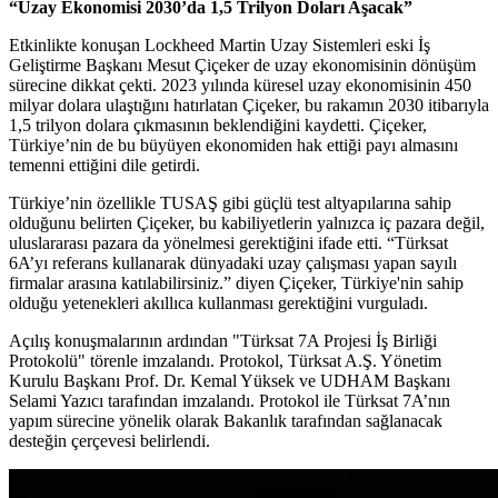
“Uzay Ekonomisi 2030’da 1,5 Trilyon Doları Aşacak”
Etkinlikte konuşan Lockheed Martin Uzay Sistemleri eski İş
Geliştirme Başkanı Mesut Çiçeker de uzay ekonomisinin dönüşüm
sürecine dikkat çekti. 2023 yılında küresel uzay ekonomisinin 450
milyar dolara ulaştığını hatırlatan Çiçeker, bu rakamın 2030 itibarıyla
1,5 trilyon dolara çıkmasının beklendiğini kaydetti. Çiçeker,
Türkiye’nin de bu büyüyen ekonomiden hak ettiği payı almasını
temenni ettiğini dile getirdi.
Türkiye’nin özellikle TUSAŞ gibi güçlü test altyapılarına sahip
olduğunu belirten Çiçeker, bu kabiliyetlerin yalnızca iç pazara değil,
uluslararası pazara da yönelmesi gerektiğini ifade etti. “Türksat
6A’yı referans kullanarak dünyadaki uzay çalışması yapan sayılı
firmalar arasına katılabilirsiniz.” diyen Çiçeker, Türkiye'nin sahip
olduğu yetenekleri akıllıca kullanması gerektiğini vurguladı.
Açılış konuşmalarının ardından "Türksat 7A Projesi İş Birliği
Protokolü" törenle imzalandı. Protokol, Türksat A.Ş. Yönetim
Kurulu Başkanı Prof. Dr. Kemal Yüksek ve UDHAM Başkanı
Selami Yazıcı tarafından imzalandı. Protokol ile Türksat 7A’nın
yapım sürecine yönelik olarak Bakanlık tarafından sağlanacak
desteğin çerçevesi belirlendi.