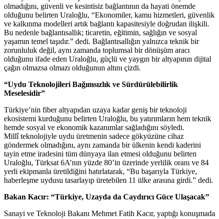
olmadığını, güvenli ve kesintisiz bağlantının da hayati önemde
olduğunu belirten Uraloğlu, “Ekonomiler, kamu hizmetleri, güvenlik
ve kalkınma modelleri artık bağlantı kapasitesiyle doğrudan ilişkili.
Bu nedenle bağlantısallık; ticaretin, eğitimin, sağlığın ve sosyal
yaşamın temel taşıdır.” dedi. Bağlantısallığın yalnızca teknik bir
zorunluluk değil, aynı zamanda toplumsal bir dönüşüm aracı
olduğunu ifade eden Uraloğlu, güçlü ve yaygın bir altyapının dijital
çağın olmazsa olmazı olduğunun altını çizdi.
“Uydu Teknolojileri Bağımsızlık ve Sürdürülebilirlik
Meselesidir”
Türkiye’nin fiber altyapıdan uzaya kadar geniş bir teknoloji
ekosistemi kurduğunu belirten Uraloğlu, bu yatırımların hem teknik
hemde sosyal ve ekonomik kazanımlar sağladığını söyledi.
Millî teknolojiyle uydu üretmenin sadece gökyüzüne cihaz
göndermek olmadığını, aynı zamanda bir ülkenin kendi kaderini
tayin etme iradesini tüm dünyaya ilan etmesi olduğunu belirten
Uraloğlu, Türksat 6A’nın yüzde 80’in üzerinde yerlilik oranı ve 84
yerli ekipmanla üretildiğini hatırlatarak, “Bu başarıyla Türkiye,
haberleşme uydusu tasarlayıp üretebilen 11 ülke arasına girdi.” dedi.
Bakan Kacır: “Türkiye, Uzayda da Caydırıcı Güce Ulaşacak”
Sanayi ve Teknoloji Bakanı Mehmet Fatih Kacır, yaptığı konuşmada