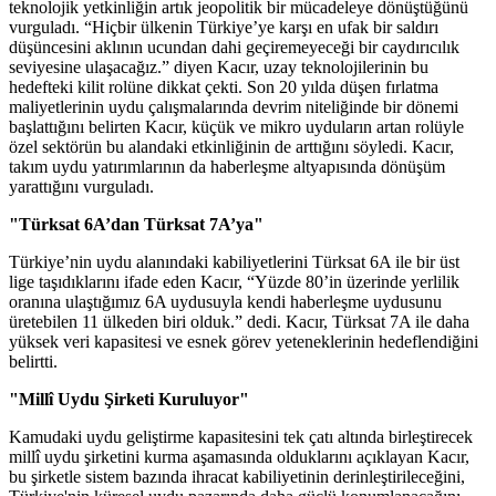
teknolojik yetkinliğin artık jeopolitik bir mücadeleye dönüştüğünü
vurguladı. “Hiçbir ülkenin Türkiye’ye karşı en ufak bir saldırı
düşüncesini aklının ucundan dahi geçiremeyeceği bir caydırıcılık
seviyesine ulaşacağız.” diyen Kacır, uzay teknolojilerinin bu
hedefteki kilit rolüne dikkat çekti. Son 20 yılda düşen fırlatma
maliyetlerinin uydu çalışmalarında devrim niteliğinde bir dönemi
başlattığını belirten Kacır, küçük ve mikro uyduların artan rolüyle
özel sektörün bu alandaki etkinliğinin de arttığını söyledi. Kacır,
takım uydu yatırımlarının da haberleşme altyapısında dönüşüm
yarattığını vurguladı.
"Türksat 6A’dan Türksat 7A’ya"
Türkiye’nin uydu alanındaki kabiliyetlerini Türksat 6A ile bir üst
lige taşıdıklarını ifade eden Kacır, “Yüzde 80’in üzerinde yerlilik
oranına ulaştığımız 6A uydusuyla kendi haberleşme uydusunu
üretebilen 11 ülkeden biri olduk.” dedi. Kacır, Türksat 7A ile daha
yüksek veri kapasitesi ve esnek görev yeteneklerinin hedeflendiğini
belirtti.
"Millî Uydu Şirketi Kuruluyor"
Kamudaki uydu geliştirme kapasitesini tek çatı altında birleştirecek
millî uydu şirketini kurma aşamasında olduklarını açıklayan Kacır,
bu şirketle sistem bazında ihracat kabiliyetinin derinleştirileceğini,