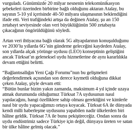
vurguladı. Günümüzde 20 milyar nesnenin telekomünikasyon
şebekeleri üzerinden birbirine bağlı olduğunu aktaran Atalay, bu
sayının 5-10 yıl içerisinde 40-50 milyara ulaşmasının beklendiğini
ifade etti. Veri trafiğindeki artışa da değinen Atalay, şu an 150
zetabayt seviyesinde olan veri büyüklüğünün 500 zetabayta
çıkacağının öngörüldüğünü söyledi.
Artan veri ihtiyacına bağlı olarak 5G altyapılarının konuşulduğunu
ve 2030’lu yıllarda 6G’nin gündeme geleceğini kaydeden Atalay,
son yıllarda alçak yörünge uydusu (LEO) konseptinin geliştiğini
ancak Türksat’ın geleneksel uydu hizmetlerine de aynı kararlılıkla
devam ettiğini belirtti.
“Bağlantısallığın Yeni Çağı Forumu”nun bu gelişmeleri
değerlendirmek açısından son derece kıymetli olduğuna dikkat
çeken Atalay, şöyle devam etti:
“Bütün bunlar bizim yakın zamanda, maksimum 4 yıl içinde uzaya
atmak durumunda olduğumuz Türksat 7A uydusunun nasıl
yapılacağını, hangi özelliklere sahip olması gerektiğini ve kimlerle
nasıl bir uydu yapacağımızı ortaya koyacak. Türksat 6A ile dünyada
kendi milli haberleşme uydusunu yapabilen nadir ülkelerden biri
hâline geldik. Türksat 7A ile bunu pekiştireceğiz. Ondan sonra da
uydu endüstrimiz sadece Türkiye için değil, dünyaya üreten ve satan
bir ülke hâline gelmiş olacak.”