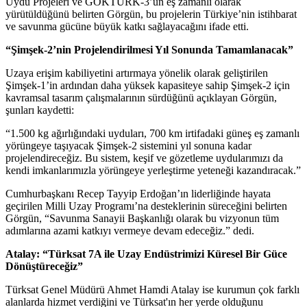
Uydu Projeleri ve GÖKTÜRK-3’ün eş zamanlı olarak
yürütüldüğünü belirten Görgün, bu projelerin Türkiye’nin istihbarat
ve savunma gücüne büyük katkı sağlayacağını ifade etti.
“Şimşek-2’nin Projelendirilmesi Yıl Sonunda Tamamlanacak”
Uzaya erişim kabiliyetini artırmaya yönelik olarak geliştirilen
Şimşek-1’in ardından daha yüksek kapasiteye sahip Şimşek-2 için
kavramsal tasarım çalışmalarının sürdüğünü açıklayan Görgün,
şunları kaydetti:
“1.500 kg ağırlığındaki uyduları, 700 km irtifadaki güneş eş zamanlı
yörüngeye taşıyacak Şimşek-2 sistemini yıl sonuna kadar
projelendireceğiz. Bu sistem, keşif ve gözetleme uydularımızı da
kendi imkanlarımızla yörüngeye yerleştirme yeteneği kazandıracak.”
Cumhurbaşkanı Recep Tayyip Erdoğan’ın liderliğinde hayata
geçirilen Milli Uzay Programı’na desteklerinin süreceğini belirten
Görgün, “Savunma Sanayii Başkanlığı olarak bu vizyonun tüm
adımlarına azami katkıyı vermeye devam edeceğiz.” dedi.
Atalay: “Türksat 7A ile Uzay Endüstrimizi Küresel Bir Güce
Dönüştüreceğiz”
Türksat Genel Müdürü Ahmet Hamdi Atalay ise kurumun çok farklı
alanlarda hizmet verdiğini ve Türksat'ın her yerde olduğunu