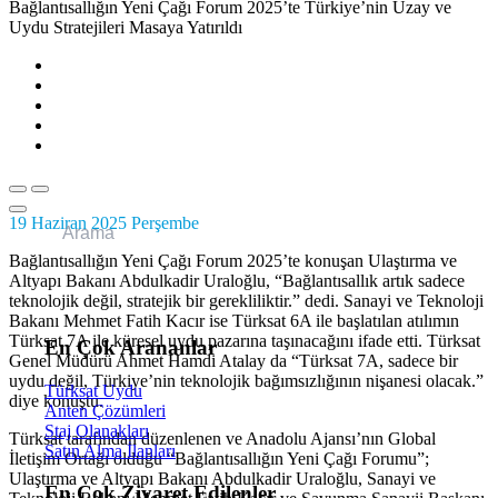
Bağlantısallığın Yeni Çağı Forum 2025’te Türkiye’nin Uzay ve
Analitik Çerezler
Uydu Stratejileri Masaya Yatırıldı
Bu çerezler ziyaretçilerin web sitesiyle nasıl etkileşime girdiğini an
bilgiler anonim olarak toplanır.
Pazarlama Çerezleri
Bu çerezler, reklamcılar tarafından ilgi alanlarınıza göre reklam sunmak
19 Haziran 2025 Perşembe
Tümünü Reddet
Bağlantısallığın Yeni Çağı Forum 2025’te konuşan Ulaştırma ve
Altyapı Bakanı Abdulkadir Uraloğlu, “Bağlantısallık artık sadece
Tercihleri Kaydet
teknolojik değil, stratejik bir gerekliliktir.” dedi. Sanayi ve Teknoloji
Bakanı Mehmet Fatih Kacır ise Türksat 6A ile başlatılan atılımın
Türksat 7A ile küresel uydu pazarına taşınacağını ifade etti. Türksat
En Çok Arananlar
Tümünü Kabul Et
Genel Müdürü Ahmet Hamdi Atalay da “Türksat 7A, sadece bir
uydu değil, Türkiye’nin teknolojik bağımsızlığının nişanesi olacak.”
Türksat Uydu
diye konuştu.
Anten Çözümleri
Staj Olanakları
Türksat tarafından düzenlenen ve Anadolu Ajansı’nın Global
Satın Alma İlanları
İletişim Ortağı olduğu “Bağlantısallığın Yeni Çağı Forumu”;
Ulaştırma ve Altyapı Bakanı Abdulkadir Uraloğlu, Sanayi ve
En Çok Ziyaret Edilenler