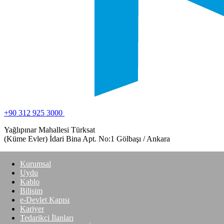
+90 312 925 3000
Yağlıpınar Mahallesi Türksat
(Küme Evler) İdari Bina Apt. No:1 Gölbaşı / Ankara
Kurumsal
Uydu
Kablo
Bilişim
e-Devlet Kapısı
Kariyer
Tedarikçi İlanları