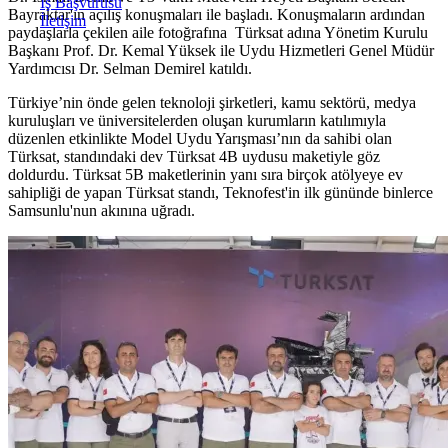
İş Başvurusu
Bayraktar'ın açılış konuşmaları ile başladı. Konuşmaların ardından
İletişim
paydaşlarla çekilen aile fotoğrafına Türksat adına Yönetim Kurulu
Başkanı Prof. Dr. Kemal Yüksek ile Uydu Hizmetleri Genel Müdür
Yardımcısı Dr. Selman Demirel katıldı.
Türkiye’nin önde gelen teknoloji şirketleri, kamu sektörü, medya
kuruluşları ve üniversitelerden oluşan kurumların katılımıyla
düzenlen etkinlikte Model Uydu Yarışması’nın da sahibi olan
Türksat, standındaki dev Türksat 4B uydusu maketiyle göz
doldurdu. Türksat 5B maketlerinin yanı sıra birçok atölyeye ev
sahipliği de yapan Türksat standı, Teknofest'in ilk gününde binlerce
Samsunlu'nun akınına uğradı.