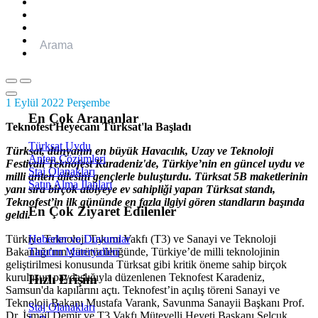
Analitik Çerezler
Bu çerezler ziyaretçilerin web sitesiyle nasıl etkileşime girdiğini an
bilgiler anonim olarak toplanır.
Pazarlama Çerezleri
1 Eylül 2022 Perşembe
Bu çerezler, reklamcılar tarafından ilgi alanlarınıza göre reklam sunmak
En Çok Arananlar
Teknofest Heyecanı Türksat'la Başladı
Türksat Uydu
Türksat, dünyanın en büyük Havacılık, Uzay ve Teknoloji
Anten Çözümleri
Tümünü Reddet
Festivali Teknofest Karadeniz'de, Türkiye’nin en güncel uydu ve
Staj Olanakları
milli anten ailesini gençlerle buluşturdu. Türksat 5B maketlerinin
Satın Alma İlanları
yanı sıra birçok atölyeye ev sahipliği yapan Türksat standı,
Tercihleri Kaydet
Teknofest’in ilk gününde en fazla ilgiyi gören standların başında
En Çok Ziyaret Edilenler
geldi.
Tümünü Kabul Et
Türkiye Teknoloji Takımı Vakfı (T3) ve Sanayi ve Teknoloji
Haberler ve Duyurular
Bakanlığı’nın yürütücülüğünde, Türkiye’de milli teknolojinin
Tanıtım Materyalleri
geliştirilmesi konusunda Türksat gibi kritik öneme sahip birçok
kuruluşun paydaşlığıyla düzenlenen Teknofest Karadeniz,
Hızlı Erişim
Samsun'da kapılarını açtı. Teknofest’in açılış töreni Sanayi ve
Teknoloji Bakanı Mustafa Varank, Savunma Sanayii Başkanı Prof.
Staj Olanakları
Dr. İsmail Demir ve T3 Vakfı Mütevelli Heyeti Başkanı Selcuk