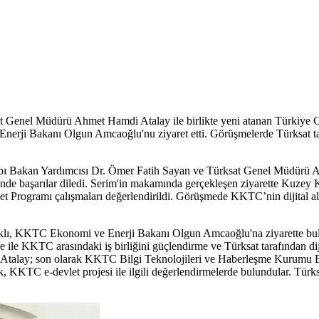
lamamıza yardımcı olur. Tüm
 için kullanılır.
at Genel Müdürü Ahmet Hamdi Atalay ile birlikte yeni atanan Türkiy
nerji Bakanı Olgun Amcaoğlu'nu ziyaret etti. Görüşmelerde Türksat ta
Kaydet
Tümünü Kabul Et
yapı Bakan Yardımcısı Dr. Ömer Fatih Sayan ve Türksat Genel Müdürü 
inde başarılar diledi. Serim'in makamında gerçekleşen ziyarette Kuzey
et Programı çalışmaları değerlendirildi. Görüşmede KKTC’nin dijital 
klı, KKTC Ekonomi ve Enerji Bakanı Olgun Amcaoğlu'na ziyarette bu
e ile KKTC arasındaki iş birliğini güçlendirme ve Türksat tarafından diji
ü Atalay; son olarak KKTC Bilgi Teknolojileri ve Haberleşme Kurumu
 KKTC e-devlet projesi ile ilgili değerlendirmelerde bulundular. Tür