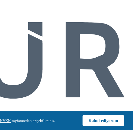
Kabul ediyorum
KVKK
sayfamızdan erişebilirsiniz.