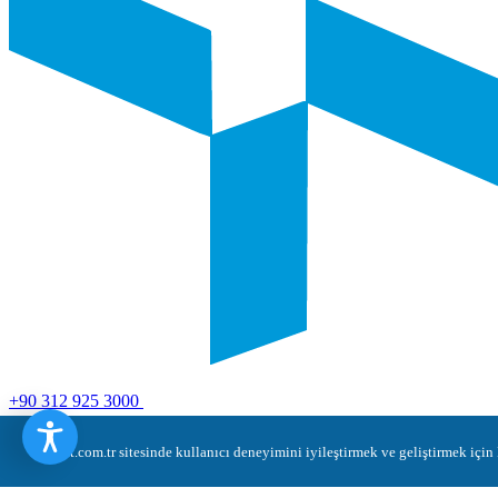
+90 312 925 3000
Yağlıpınar Mahallesi Türksat
turksat.com.tr sitesinde kullanıcı deneyimini iyileştirmek ve geliştirmek iç
(Küme Evler) İdari Bina Apt. No:1 Gölbaşı / Ankara