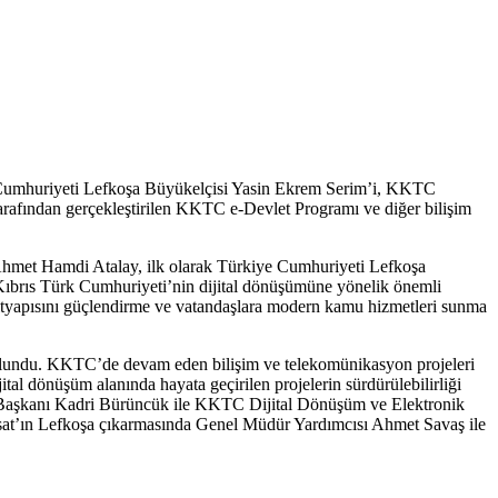
e Cumhuriyeti Lefkoşa Büyükelçisi Yasin Ekrem Serim’i, KKTC
rafından gerçekleştirilen KKTC e-Devlet Programı ve diğer bilişim
Ahmet Hamdi Atalay, ilk olarak Türkiye Cumhuriyeti Lefkoşa
 Kıbrıs Türk Cumhuriyeti’nin dijital dönüşümüne yönelik önemli
altyapısını güçlendirme ve vatandaşlara modern kamu hizmetleri sunma
lundu. KKTC’de devam eden bilişim ve telekomünikasyon projeleri
tal dönüşüm alanında hayata geçirilen projelerin sürdürülebilirliği
 Başkanı Kadri Bürüncük ile KKTC Dijital Dönüşüm ve Elektronik
ksat’ın Lefkoşa çıkarmasında Genel Müdür Yardımcısı Ahmet Savaş ile