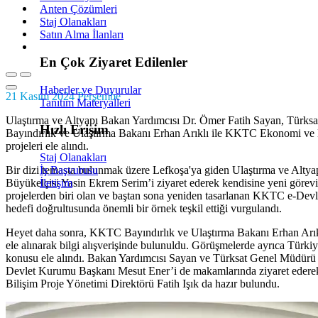
Anten Çözümleri
Bu çerezler ziyaretçilerin web sitesiyle nasıl etkileşime girdiğini an
Staj Olanakları
bilgiler anonim olarak toplanır.
Satın Alma İlanları
En Çok Ziyaret Edilenler
Pazarlama Çerezleri
Haberler ve Duyurular
Bu çerezler, reklamcılar tarafından ilgi alanlarınıza göre reklam sunmak
21 Kasım 2024 Perşembe
Tanıtım Materyalleri
Ulaştırma ve Altyapı Bakan Yardımcısı Dr. Ömer Fatih Sayan, Türks
Hızlı Erişim
Bayındırlık ve Ulaştırma Bakanı Erhan Arıklı ile KKTC Ekonomi ve E
Tümünü Reddet
Tercihleri 
projeleri ele alındı.
Staj Olanakları
İş Başvurusu
Bir dizi temasta bulunmak üzere Lefkoşa'ya giden Ulaştırma ve Alt
İletişim
Büyükelçisi Yasin Ekrem Serim’i ziyaret ederek kendisine yeni görev
projelerden biri olan ve baştan sona yeniden tasarlanan KKTC e-Devl
hedefi doğrultusunda önemli bir örnek teşkil ettiği vurgulandı.
Heyet daha sonra, KKTC Bayındırlık ve Ulaştırma Bakanı Erhan Arı
ele alınarak bilgi alışverişinde bulunuldu. Görüşmelerde ayrıca Türkiy
konusu ele alındı. Bakan Yardımcısı Sayan ve Türksat Genel Müdür
Devlet Kurumu Başkanı Mesut Ener’i de makamlarında ziyaret ederek,
Bilişim Proje Yönetimi Direktörü Fatih Işık da hazır bulundu.