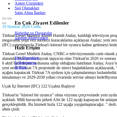
Anten Çözümleri
Bu çerezler ziyaretçilerin web sitesiyle nasıl etkileşime girdiğini an
Staj Olanakları
bilgiler anonim olarak toplanır.
Satın Alma İlanları
En Çok Ziyaret Edilenler
Pazarlama Çerezleri
19 Haziran 2026 Cuma
Haberler ve Duyurular
Bu çerezler, reklamcılar tarafından ilgi alanlarınıza göre reklam sunmak
Türksat Genel Müdürü Ahmet Hamdi Atalay, katıldığı televizyon progr
Tanıtım Materyalleri
megavatlık yeşil veri merkezi kuracaklarını açıklayan Atalay; yeni nes
(IFC) yatırımlarıyla Türksat'ı küresel bir oyuncu haline getirmeyi hedefl
Hızlı Erişim
Tümünü Reddet
Tercihleri 
Türksat Genel Müdürü Atalay, CNBC-e televizyonunda canlı olarak yay
Staj Olanakları
alanında Türkiye'nin bayrak taşıyıcısı olan Türksat'ın 2026 ve sonras
İş Başvurusu
6 aktif haberleşme uydusuna sahip olduğunu hatırlatan Atalay, Asya’n
İletişim
yeni nesil Türksat 7A projesinde de süreci başlattıklarını açıklaya
açığını kapatacak Türksat 7A uydusu için çalışmalarımızı hızlandırdı
imzalamayı ve 2029-2030 yılları civarında servise almayı hedefliyoru
Uçak İçi İnternet (IFC) 122 Uçakta Başlıyor
Türksat'ın "küresel bir oyuncu" olma vizyonu çerçevesinde yeni uydu h
açıkladı. Milli havayolu şirketi AJet ile 122 uçağı kapsayan bir anlaş
gerçekleştirdik. Bu hizmeti hızla 122 uçağa yaygınlaştıracağız. " dedi
altını çizdi.