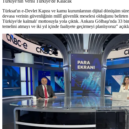
Türkiye'nin Verisi Türkiye'de Kalacak
Türksat'ın e-Devlet Kapısı ve kamu kurumlarının dijital dönüşüm süreçle
devasa verinin güvenliğinin millî güvenlik meselesi olduğunu belirten 
Türkiye'de kalmalı' mottosuyla yola çıktık. Ankara Gölbaşı'nda 33 bi
temelini atmayı ve iki yıl içinde faaliyete geçirmeyi planlıyoruz" açı