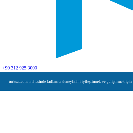
+90 312 925 3000
Yağlıpınar Mahallesi Türksat
turksat.com.tr sitesinde kullanıcı deneyimini iyileştirmek ve geliştirmek iç
(Küme Evler) İdari Bina Apt. No:1 Gölbaşı / Ankara
Kurumsal
Uydu
Kablo
Bilişim
e-Devlet Kapısı
Kariyer
Tedarikçi İlanları