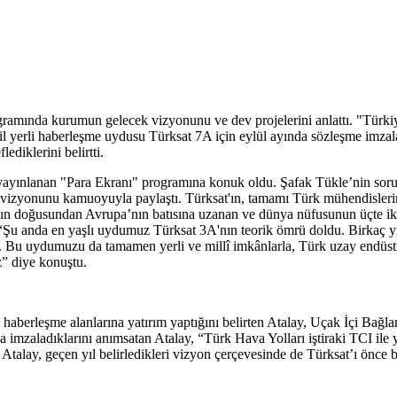
lamamıza yardımcı olur. Tüm
 için kullanılır.
amında kurumun gelecek vizyonunu ve dev projelerini anlattı. "Türkiy
il yerli haberleşme uydusu Türksat 7A için eylül ayında sözleşme imzalay
ediklerini belirtti.
Kaydet
Tümünü Kabul Et
ınlanan "Para Ekranı" programına konuk oldu. Şafak Tükle’nin soruların
ı vizyonunu kamuoyuyla paylaştı. Türksat'ın, tamamı Türk mühendislerin
ın doğusundan Avrupa’nın batısına uzanan ve dünya nüfusunun üçte ikis
rak, “Şu anda en yaşlı uydumuz Türksat 3A'nın teorik ömrü doldu. Birk
k. Bu uydumuzu da tamamen yerli ve millî imkânlarla, Türk uzay endüstr
z” diye konuştu.
aberleşme alanlarına yatırım yaptığını belirten Atalay, Uçak İçi Bağla
ma imzaladıklarını anımsatan Atalay, “Türk Hava Yolları iştiraki TCI il
. Atalay, geçen yıl belirledikleri vizyon çerçevesinde de Türksat’ı önce 