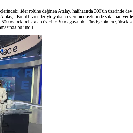
rindeki lider rolüne değinen Atalay, halihazırda 300'ün üzerinde dev pro
Atalay, “Bulut hizmetleriyle yabancı veri merkezlerinde saklanan veriler
n 500 metrekarelik alan üzerine 30 megavatlık, Türkiye'nin en yüksek s
klamasında bulundu