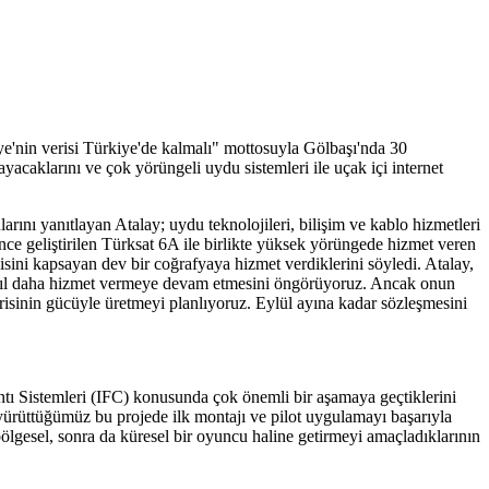
e'nin verisi Türkiye'de kalmalı" mottosuyla Gölbaşı'nda 30
acaklarını ve çok yörüngeli uydu sistemleri ile uçak içi internet
ı yanıtlayan Atalay; uydu teknolojileri, bilişim ve kablo hizmetleri
ce geliştirilen Türksat 6A ile birlikte yüksek yörüngede hizmet veren
ini kapsayan dev bir coğrafyaya hizmet verdiklerini söyledi. Atalay,
aç yıl daha hizmet vermeye devam etmesini öngörüyoruz. Ancak onun
isinin gücüyle üretmeyi planlıyoruz. Eylül ayına kadar sözleşmesini
ntı Sistemleri (IFC) konusunda çok önemli bir aşamaya geçtiklerini
e yürüttüğümüz bu projede ilk montajı ve pilot uygulamayı başarıyla
bölgesel, sonra da küresel bir oyuncu haline getirmeyi amaçladıklarının