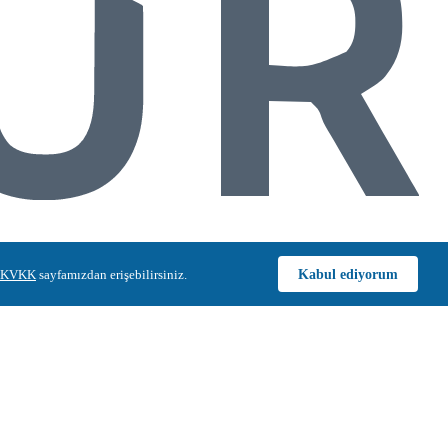
Kabul ediyorum
KVKK
sayfamızdan erişebilirsiniz.