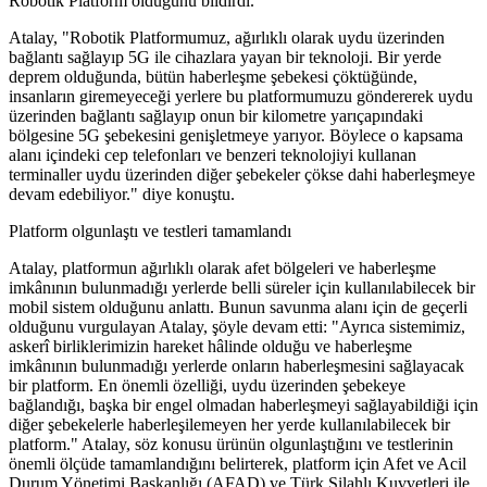
Robotik Platform olduğunu bildirdi.
Atalay, "Robotik Platformumuz, ağırlıklı olarak uydu üzerinden
bağlantı sağlayıp 5G ile cihazlara yayan bir teknoloji. Bir yerde
deprem olduğunda, bütün haberleşme şebekesi çöktüğünde,
insanların giremeyeceği yerlere bu platformumuzu göndererek uydu
üzerinden bağlantı sağlayıp onun bir kilometre yarıçapındaki
bölgesine 5G şebekesini genişletmeye yarıyor. Böylece o kapsama
alanı içindeki cep telefonları ve benzeri teknolojiyi kullanan
terminaller uydu üzerinden diğer şebekeler çökse dahi haberleşmeye
devam edebiliyor." diye konuştu.
Platform olgunlaştı ve testleri tamamlandı
Atalay, platformun ağırlıklı olarak afet bölgeleri ve haberleşme
imkânının bulunmadığı yerlerde belli süreler için kullanılabilecek bir
mobil sistem olduğunu anlattı. Bunun savunma alanı için de geçerli
olduğunu vurgulayan Atalay, şöyle devam etti: "Ayrıca sistemimiz,
askerî birliklerimizin hareket hâlinde olduğu ve haberleşme
imkânının bulunmadığı yerlerde onların haberleşmesini sağlayacak
bir platform. En önemli özelliği, uydu üzerinden şebekeye
bağlandığı, başka bir engel olmadan haberleşmeyi sağlayabildiği için
diğer şebekelerle haberleşilemeyen her yerde kullanılabilecek bir
platform." Atalay, söz konusu ürünün olgunlaştığını ve testlerinin
önemli ölçüde tamamlandığını belirterek, platform için Afet ve Acil
Durum Yönetimi Başkanlığı (AFAD) ve Türk Silahlı Kuvvetleri ile