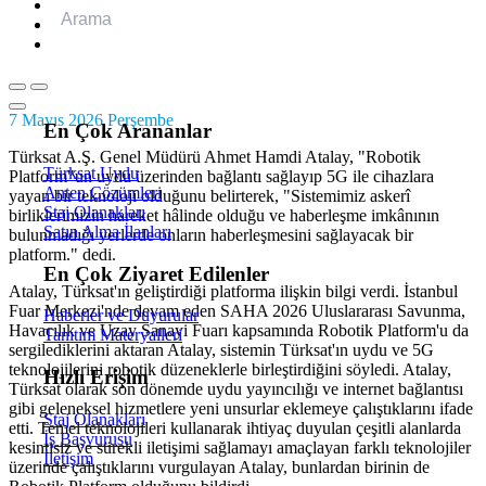
Analitik Çerezler
Bu çerezler ziyaretçilerin web sitesiyle nasıl etkileşime girdiğini an
bilgiler anonim olarak toplanır.
7 Mayıs 2026 Perşembe
En Çok Arananlar
Pazarlama Çerezleri
Türksat A.Ş. Genel Müdürü Ahmet Hamdi Atalay, "Robotik
Bu çerezler, reklamcılar tarafından ilgi alanlarınıza göre reklam sunmak
Türksat Uydu
Platform"un uydu üzerinden bağlantı sağlayıp 5G ile cihazlara
Anten Çözümleri
yayan bir teknoloji olduğunu belirterek, "Sistemimiz askerî
Staj Olanakları
birliklerimizin hareket hâlinde olduğu ve haberleşme imkânının
Satın Alma İlanları
bulunmadığı yerlerde onların haberleşmesini sağlayacak bir
Tümünü Reddet
platform." dedi.
En Çok Ziyaret Edilenler
Atalay, Türksat'ın geliştirdiği platforma ilişkin bilgi verdi. İstanbul
Tercihleri Kaydet
Fuar Merkezi'nde devam eden SAHA 2026 Uluslararası Savunma,
Haberler ve Duyurular
Havacılık ve Uzay Sanayi Fuarı kapsamında Robotik Platform'u da
Tanıtım Materyalleri
Tümünü Kabul Et
sergilediklerini aktaran Atalay, sistemin Türksat'ın uydu ve 5G
teknolojilerini robotik düzeneklerle birleştirdiğini söyledi. Atalay,
Hızlı Erişim
Türksat olarak son dönemde uydu yayıncılığı ve internet bağlantısı
gibi geleneksel hizmetlere yeni unsurlar eklemeye çalıştıklarını ifade
Staj Olanakları
etti. Temel teknolojileri kullanarak ihtiyaç duyulan çeşitli alanlarda
İş Başvurusu
kesintisiz ve sürekli iletişimi sağlamayı amaçlayan farklı teknolojiler
İletişim
üzerinde çalıştıklarını vurgulayan Atalay, bunlardan birinin de