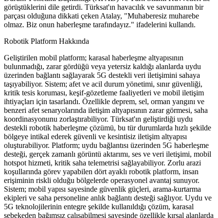
görüştüklerini dile getirdi. Türksat'ın havacılık ve savunmanın bir
parçası olduğuna dikkati çeken Atalay, "Muhaberesiz muharebe
olmaz. Biz onun haberleşme tarafındayız." ifadelerini kullandı.
Robotik Platform Hakkında
Geliştirilen mobil platform; karasal haberleşme altyapısının
bulunmadığı, zarar gördüğü veya yetersiz kaldığı alanlarda uydu
üzerinden bağlantı sağlayarak 5G destekli veri iletişimini sahaya
taşıyabiliyor. Sistem; afet ve acil durum yönetimi, sınır güvenliği,
kritik tesis koruması, keşif-gözetleme faaliyetleri ve mobil iletişim
ihtiyaçları için tasarlandı. Özellikle deprem, sel, orman yangını ve
benzeri afet senaryolarında iletişim altyapısının zarar görmesi, saha
koordinasyonunu zorlaştırabiliyor. Türksat'ın geliştirdiği uydu
destekli robotik haberleşme çözümü, bu tür durumlarda hızlı şekilde
bölgeye intikal ederek güvenli ve kesintisiz iletişim altyapısı
oluşturabiliyor. Platform; uydu bağlantısı üzerinden 5G haberleşme
desteği, gerçek zamanlı görüntü aktarımı, ses ve veri iletişimi, mobil
hotspot hizmeti, kritik saha telemetrisi sağlayabiliyor. Zorlu arazi
koşullarında görev yapabilen dört ayaklı robotik platform, insan
erişiminin riskli olduğu bölgelerde operasyonel avantaj sunuyor.
Sistem; mobil yapısı sayesinde güvenlik güçleri, arama-kurtarma
ekipleri ve saha personeline anlık bağlantı desteği sağlıyor. Uydu ve
5G teknolojilerinin entegre şekilde kullanıldığı çözüm, karasal
şebekeden bağımsız çalışabilmesi sayesinde özellikle kırsal alanlarda