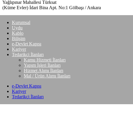
Yağlıpınar Mahallesi Türksat
(Küme Evler) İdari Bina Apt. No:1 Gölbaşı / Ankara
Kurumsal
Uydu
Kablo
Bilişim
e-Devlet Kapısı
Kariyer
Tedarikçi İlanları
Kamu Hizmeti İlanları
Yapım İşleri İlanları
Hizmet Alımı İlanları
Mal / Ürün Alımı İlanları
e-Devlet Kapısı
Kariyer
Tedarikçi İlanları